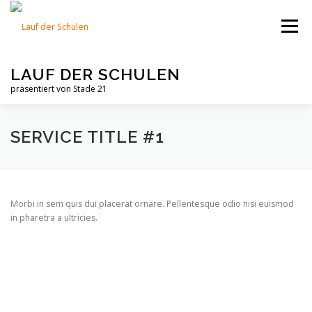
Zum
Inhalt
Menü
springen
LAUF DER SCHULEN
präsentiert von Stade 21
START
AUSSCHREIBUNG
SERVICE TITLE #1
Morbi in sem quis dui placerat ornare. Pellentesque odio nisi euismod
in pharetra a ultricies.